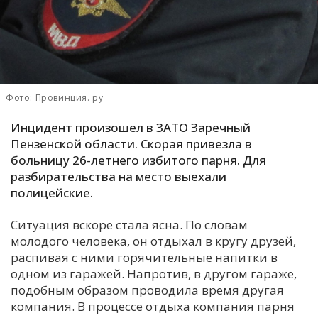
С
Е
И
Фото: Провинция. ру
Т
К
Инцидент произошел в ЗАТО Заречный
Пензенской области. Скорая привезла в
больницу 26-летнего избитого парня. Для
У
разбирательства на место выехали
полицейские.
Х
Ситуация вскоре стала ясна. По словам
М
молодого человека, он отдыхал в кругу друзей,
Ч
распивая с ними горячительные напитки в
Н
одном из гаражей. Напротив, в другом гараже,
Я
подобным образом проводила время другая
компания. В процессе отдыха компания парня