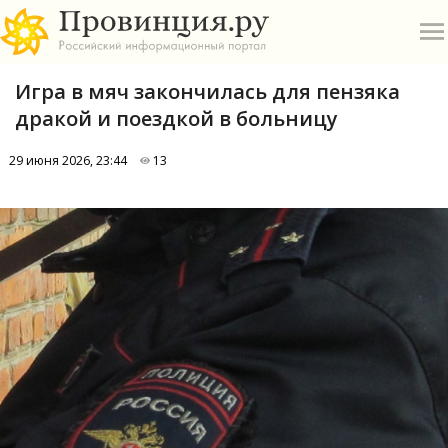
Игра в мяч закончилась для пензяка
дракой и поездкой в больницу
29 июня 2026, 23:44
13
О
А
П
Б
В
Р