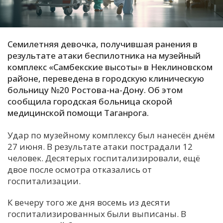
С
Е
Семилетняя девочка, получившая ранения в
результате атаки беспилотника на музейный
И
комплекс «Самбекские высоты» в Неклиновском
Т
районе, переведена в городскую клиническую
К
больницу №20 Ростова-на-Дону. Об этом
сообщила городская больница скорой
медицинской помощи Таганрога.
У
Удар по музейному комплексу был нанесён днём
27 июня. В результате атаки пострадали 12
Х
человек. Десятерых госпитализировали, ещё
М
двое после осмотра отказались от
Ч
госпитализации.
Н
К вечеру того же дня восемь из десяти
Я
госпитализированных были выписаны. В