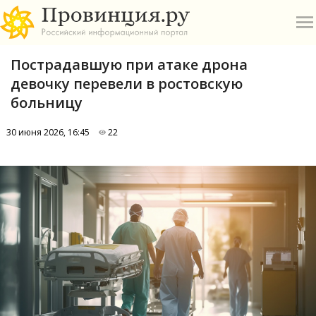
Пострадавшую при атаке дрона
девочку перевели в ростовскую
больницу
30 июня 2026, 16:45
22
О
А
П
Б
В
Р