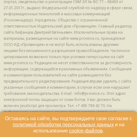
портал, свидетельство о регистрации СМИ ЭЛ № ФС 77 – 68463 от
27.01.2017г., выдано Федеральной службой по надзору в сфере связи,
информационных технологий и массовых коммуникаций
(Роскомнадзор). Учредитель: Общество с ограниченной
ответственностью Издательский дом «Провинция». Главный редактор
сайта Лифанцев Дмитрий Евгеньевич. Исключительные права на
материалы, размещенные на сайте www.province.ru, принадлежат
ООО ИД «Провинция» и не могут быть использованы другими
лицами без письменного разрешения правообладателя. Частичное
цитирование возможно только при условии гиперссылки на сайт
www.province.ru. Редакция не несет ответственности за достоверность
информации, содержащейся в рекламных объявлениях. Сообщения
и комментарии пользователей на сайте размещаются без
предварительного редактирования. Редакция вправе удалить с сайта
указанные сообщения и комментарии, в случае если они нарушают
требования законодательства. E-mail - info@province.ru. Этот адрес
электронной почты защищен от спам-ботов. У вас должен быть
включен JavaScript для просмотра. Tел. +7 495 789 42 70. На
информационном ресурсе применяются рекомендательные
технологии (информационные технологии предоставления
Оставаясь на сайте, вы подтверждаете свое согласие с
информации на основе сбора, систематизации и анализа сведений,
политикой обработки персональных данных
и на
относящихся к предпочтениям пользователей сети "Интернет",
использование
cookie-файлов
.
находящихся на территории Российской Федерации) © ООО ИД