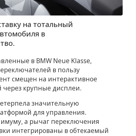
ставку на тотальный
втомобиля в
тво.
вленные в BMW Neue Klasse,
переключателей в пользу
цент смещен на интерактивное
 через крупные дисплеи.
ретерпела значительную
атформой для управления.
нимуму, а рычаг переключения
овки интегрированы в обтекаемый