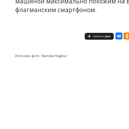
машиной максимально похожим на в
флагманским смартфоном.
Источник фото: Stanislav Kogiku/