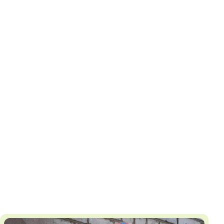
И
Т
К
У
Х
М
Ч
Н
Я