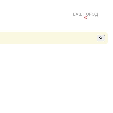
ВАШ ГОРОД
О
А
П
Б
В
Р
С
Е