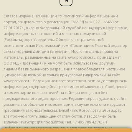
Сетевое издание ПРОВИНЦИЯ.РУ Российский информационный
портал, свидетельство о регистрации СМИ ЭЛ № ФС 77 – 68463 от
27.01.2017г., выдано Федеральной службой по надзору в сфере связи,
информационных технологий и массовых коммуникаций
(Роскомнадзор). Учредитель: Общество с ограниченной
ответственностью Издательский дом «Провинция». Главный редактор
сайта Лифанцев Дмитрий Евгеньевич. Исключительные права на
материалы, размещенные на сайте www.province.ru, принадлежат
ООО ИД «Провинция» и не могут быть использованы другими
лицами без письменного разрешения правообладателя. Частичное
цитирование возможно только при условии гиперссылки на сайт
www.province.ru. Редакция не несет ответственности за достоверность
информации, содержащейся в рекламных объявлениях. Сообщения
и комментарии пользователей на сайте размещаются без
предварительного редактирования. Редакция вправе удалить с сайта
указанные сообщения и комментарии, в случае если они нарушают
требования законодательства. E-mail - info@province.ru. Этот адрес
электронной почты защищен от спам-ботов. У вас должен быть
включен JavaScript для просмотра. Tел. +7 495 789 42 70. На
информационном ресурсе применяются рекомендательные