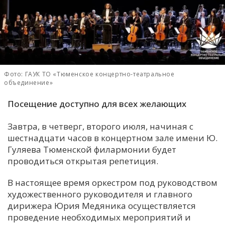
С
Е
И
Т
Фото: ГАУК ТО «Тюменское концертно-театральное
объединение»
К
Посещение доступно для всех желающих
У
Завтра, в четверг, второго июля, начиная с
шестнадцати часов в концертном зале имени Ю.
Х
Гуляева Тюменской филармонии будет
проводиться открытая репетиция.
М
Ч
В настоящее время оркестром под руководством
Н
художественного руководителя и главного
Я
дирижера Юрия Медяника осуществляется
проведение необходимых мероприятий и