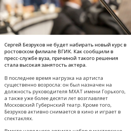
С
Е
И
Т
Сергей Безруков не будет набирать новый курс в
К
ростовском филиале ВГИК. Как сообщили в
пресс-службе вуза, причиной такого решения
стала высокая занятость актера.
У
В последнее время нагрузка на артиста
существенно возросла: он был назначен на
Х
должность руководителя МХАТ имени Горького,
М
а также уже более десяти лет возглавляет
Ч
Московский Губернский театр. Кроме того,
Безруков активно снимается в кино и играет в
Н
спектаклях.
Я
Вместо народного артиста набор в мастерскую