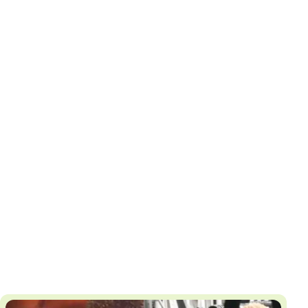
И
Т
К
У
Х
М
Ч
Н
Я