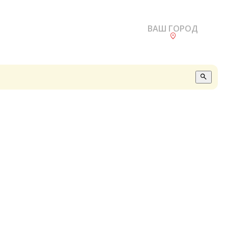
ВАШ ГОРОД
О
А
П
Б
В
Р
С
Е