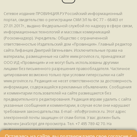
Сетевое издание ПРОВИНЦИЯ.РУ Российский информационный
портал, свидетельство о регистрации СМИ ЭЛ № ФС 77 – 68463 от
27.01.2017г., выдано Федеральной службой по надзору в сфере связи,
информационных технологий и массовых коммуникаций
(Роскомнадзор). Учредитель: Общество с ограниченной
ответственностью Издательский дом «Провинция». Главный редактор
сайта Лифанцев Дмитрий Евгеньевич. Исключительные права на
материалы, размещенные на сайте www.province.ru, принадлежат
ООО ИД «Провинция» и не могут быть использованы другими
лицами без письменного разрешения правообладателя. Частичное
цитирование возможно только при условии гиперссылки на сайт
www.province.ru. Редакция не несет ответственности за достоверность
информации, содержащейся в рекламных объявлениях. Сообщения
и комментарии пользователей на сайте размещаются без
предварительного редактирования. Редакция вправе удалить с сайта
указанные сообщения и комментарии, в случае если они нарушают
требования законодательства. E-mail - info@province.ru. Этот адрес
электронной почты защищен от спам-ботов. У вас должен быть
включен JavaScript для просмотра. Tел. +7 495 789 42 70. На
информационном ресурсе применяются рекомендательные
технологии (информационные технологии предоставления
Оставаясь на сайте, вы подтверждаете свое согласие с