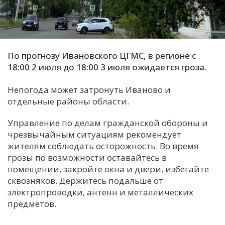
С
Е
По прогнозу Ивановского ЦГМС, в регионе с
И
18:00 2 июля до 18:00 3 июля ожидается гроза.
Т
К
Непогода может затронуть Иваново и
отдельные районы области.
У
Управление по делам гражданской обороны и
чрезвычайным ситуациям рекомендует
жителям соблюдать осторожность. Во время
Х
грозы по возможности оставайтесь в
М
помещении, закройте окна и двери, избегайте
Ч
сквозняков. Держитесь подальше от
электропроводки, антенн и металлических
Н
предметов.
Я