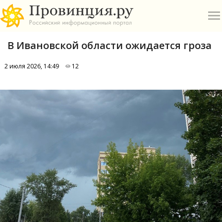
В Ивановской области ожидается гроза
2 июля 2026, 14:49
12
О
А
П
Б
В
Р