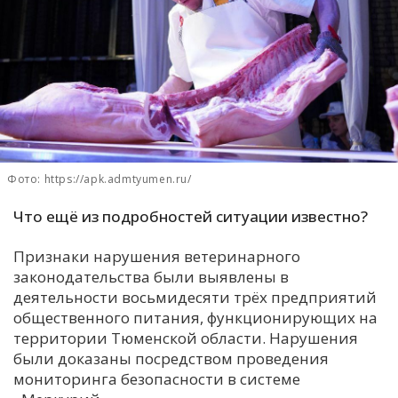
С
Е
И
Т
К
Фото: https://apk.admtyumen.ru/
У
Что ещё из подробностей ситуации известно?
Признаки нарушения ветеринарного
Х
законодательства были выявлены в
М
деятельности восьмидесяти трёх предприятий
Ч
общественного питания, функционирующих на
территории Тюменской области. Нарушения
Н
были доказаны посредством проведения
Я
мониторинга безопасности в системе