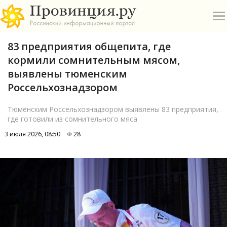
83 предприятия общепита, где
кормили сомнительным мясом,
выявлены тюменским
Россельхознадзором
О
Тюменским Россельхознадзором выявлены 83 предприятия,
где готовили из сомнительного мяса
А
3 июля 2026, 08:50
28
П
Б
В
Р