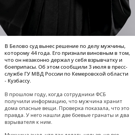
С
Е
И
Т
В Белово суд вынес решение по делу мужчины,
К
которому 44 года. Его признали виновным в том,
что он незаконно держал у себя взрывчатку и
боеприпасы. Об этом сообщили 3 июля в пресс-
У
службе ГУ МВД России по Кемеровской области
- Кузбассу.
Х
В прошлом году, когда сотрудники ФСБ
М
получили информацию, что мужчина хранит
Ч
дома опасные вещи. Проверка показала, что это
правда. У него нашли две боевые гранаты и два
Н
взрывателя к ним.
Я
Мужчина знал, что так делать нельзя, но все