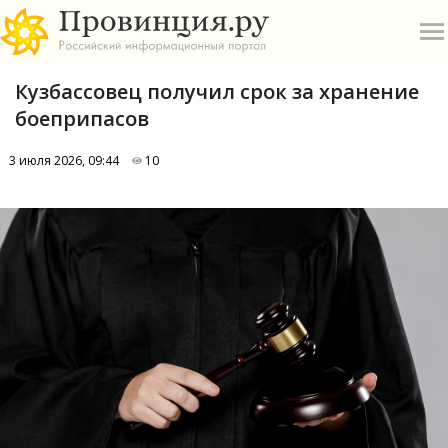
Кузбассовец получил срок за хранение
боеприпасов
3 июля 2026, 09:44
10
О
А
П
Б
В
Р