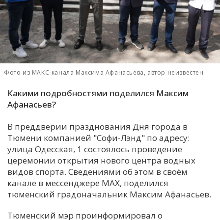
С
Е
И
Т
Фото из МАКС-канала Максима Афанасьева, автор неизвестен
К
Какими подробностями поделился Максим
Афанасьев?
У
В преддверии празднования Дня города в
Тюмени компанией "Софи-Лэнд" по адресу:
Х
улица Одесская, 1 состоялось проведение
церемонии открытия нового центра водных
М
видов спорта. Сведениями об этом в своём
Ч
канале в мессенджере MAX, поделился
Н
тюменский градоначальник Максим Афанасьев.
Я
Тюменский мэр проинформировал о