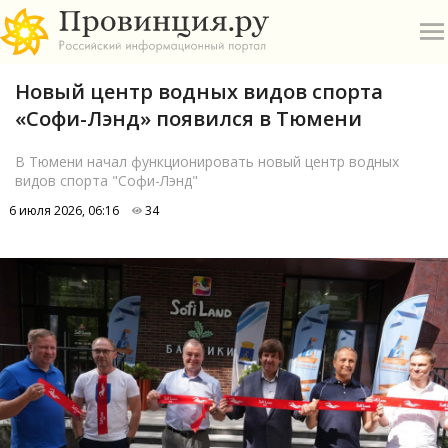
Новый центр водных видов спорта
«Софи-Лэнд» появился в Тюмени
В Тюмени начал функционировать новый центр водных
видов спорта "Софи-Лэнд"
О
6 июля 2026, 06:16
34
А
П
Б
В
Р