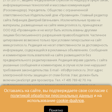
27.01.2017г., выдано Федеральной службой по надзору в сфере связи,
информационных технологий и массовых коммуникаций
(Роскомнадзор). Учредитель: Общество с ограниченной
ответственностью Издательский дом «Провинция». Главный редактор
сайта Лифанцев Дмитрий Евгеньевич. Исключительные права на
материалы, размещенные на сайте www.province.ru, принадлежат
ООО ИД «Провинция» и не могут быть использованы другими
лицами без письменного разрешения правообладателя. Частичное
цитирование возможно только при условии гиперссылки на сайт
www.province.ru. Редакция не несет ответственности за достоверность
информации, содержащейся в рекламных объявлениях. Сообщения
и комментарии пользователей на сайте размещаются без
предварительного редактирования. Редакция вправе удалить с сайта
указанные сообщения и комментарии, в случае если они нарушают
требования законодательства. E-mail - info@province.ru. Этот адрес
электронной почты защищен от спам-ботов. У вас должен быть
включен JavaScript для просмотра. Tел. +7 495 789 42 70. На
информационном ресурсе применяются рекомендательные
технологии (информационные технологии предоставления
Оставаясь на сайте, вы подтверждаете свое согласие с
информации на основе сбора, систематизации и анализа сведений,
политикой обработки персональных данных
и на
относящихся к предпочтениям пользователей сети "Интернет",
использование
cookie-файлов
.
находящихся на территории Российской Федерации) © ООО ИД
«Провинция», 2013 - 2024г.
Понятно