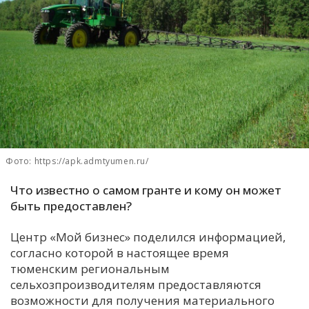
С
Е
И
Т
К
Фото: https://apk.admtyumen.ru/
У
Что известно о самом гранте и кому он может
Х
быть предоставлен?
М
Центр «Мой бизнес» поделился информацией,
Ч
согласно которой в настоящее время
Н
тюменским региональным
Я
сельхозпроизводителям предоставляются
возможности для получения материального