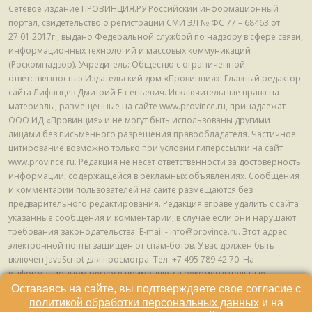
Сетевое издание ПРОВИНЦИЯ.РУ Российский информационный
портал, свидетельство о регистрации СМИ ЭЛ № ФС 77 – 68463 от
27.01.2017г., выдано Федеральной службой по надзору в сфере связи,
информационных технологий и массовых коммуникаций
(Роскомнадзор). Учредитель: Общество с ограниченной
ответственностью Издательский дом «Провинция». Главный редактор
сайта Лифанцев Дмитрий Евгеньевич. Исключительные права на
материалы, размещенные на сайте www.province.ru, принадлежат
ООО ИД «Провинция» и не могут быть использованы другими
лицами без письменного разрешения правообладателя. Частичное
цитирование возможно только при условии гиперссылки на сайт
www.province.ru. Редакция не несет ответственности за достоверность
информации, содержащейся в рекламных объявлениях. Сообщения
и комментарии пользователей на сайте размещаются без
предварительного редактирования. Редакция вправе удалить с сайта
указанные сообщения и комментарии, в случае если они нарушают
требования законодательства. E-mail - info@province.ru. Этот адрес
электронной почты защищен от спам-ботов. У вас должен быть
включен JavaScript для просмотра. Tел. +7 495 789 42 70. На
информационном ресурсе применяются рекомендательные
технологии (информационные технологии предоставления
Оставаясь на сайте, вы подтверждаете свое согласие с
информации на основе сбора, систематизации и анализа сведений,
политикой обработки персональных данных
и на