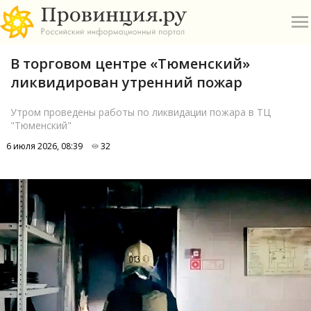
В торговом центре «Тюменский»
ликвидирован утренний пожар
Утром проведены работы по ликвидации пожара в ТЦ
"Тюменский"
О
6 июля 2026, 08:39
32
А
П
Б
В
Р