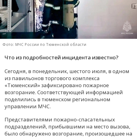
С
Е
И
Т
Фото: МЧС России по Тюменской области
К
Что из подробностей инцидента известно?
Сегодня, в понедельник, шестого июля, в одном
У
из павильонов торгового комплекса
«Тюменский» зафиксировано пожарное
Х
возгорание. Соответствующей информацией
поделились в тюменском региональном
М
управлении МЧС.
Ч
Н
Представителями пожарно-спасательных
Я
подразделений, прибывшими на место вызова,
было обнаружено возгорание, произошедшее на