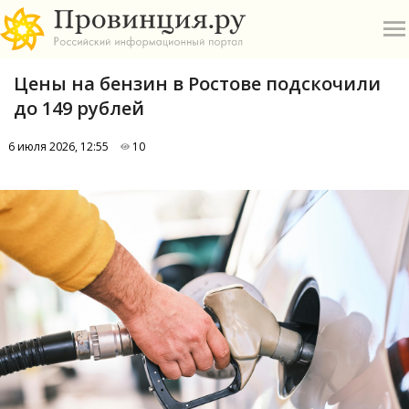
Цены на бензин в Ростове подскочили
до 149 рублей
6 июля 2026, 12:55
10
О
А
П
Б
В
Р