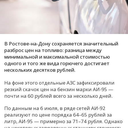
С
Е
И
Т
В Ростове-на-Дону сохраняется значительный
К
разброс цен на топливо: разница между
минимальной и максимальной стоимостью
одного и того же вида горючего достигает
У
нескольких десятков рублей.
На фоне этого отдельные АЗС зафиксировали
Х
резкий скачок цен на бензин марки АИ-95 —
М
почти на 60 рублей всего за несколько дней
.
Ч
По данным на 6 июля, в ряде сетей АИ-92
Н
реализуют по цене порядка 64–65 рублей за
Я
литр, АИ-95 — примерно за 71–74 рубля
. Однако
на некоторых заправочных станциях стоимость