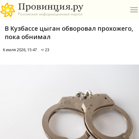
В Кузбассе цыган обворовал прохожего,
пока обнимал
6 июля 2026, 15:47
23
О
А
П
Б
В
Р