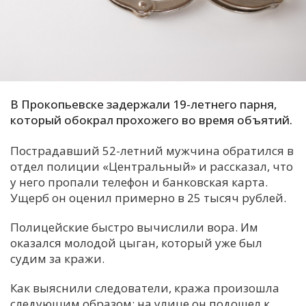
С
Е
И
Т
В Прокопьевске задержали 19-летнего парня,
К
который обокрал прохожего во время объятий.
Пострадавший 52-летний мужчина обратился в
У
отдел полиции «Центральный» и рассказал, что
у него пропали телефон и банковская карта.
Ущерб он оценил примерно в 25 тысяч рублей.
Х
М
Полицейские быстро вычислили вора. Им
Ч
оказался молодой цыган, который уже был
судим за кражи.
Н
Я
Как выяснили следователи, кража произошла
следующим образом: на улице он подошел к