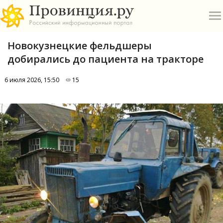
Новокузнецкие фельдшеры
добирались до пациента на тракторе
6 июля 2026, 15:50
15
О
А
П
Б
В
Р