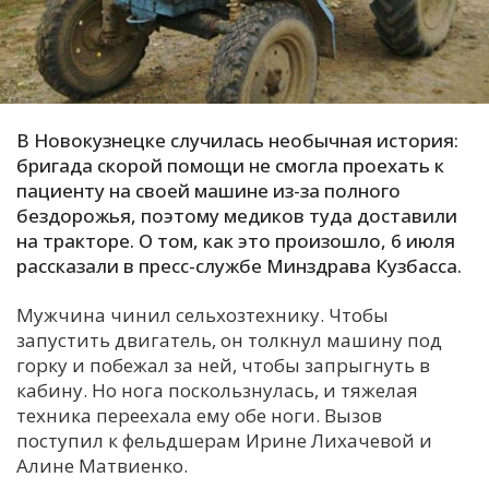
С
Е
И
В Новокузнецке случилась необычная история:
Т
бригада скорой помощи не смогла проехать к
К
пациенту на своей машине из-за полного
бездорожья, поэтому медиков туда доставили
на тракторе. О том, как это произошло, 6 июля
У
рассказали в пресс-службе Минздрава Кузбасса.
Мужчина чинил сельхозтехнику. Чтобы
Х
запустить двигатель, он толкнул машину под
М
горку и побежал за ней, чтобы запрыгнуть в
Ч
кабину. Но нога поскользнулась, и тяжелая
техника переехала ему обе ноги. Вызов
Н
поступил к фельдшерам Ирине Лихачевой и
Я
Алине Матвиенко.