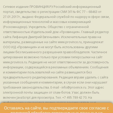
Сетевое издание ПРОВИНЦИЯ.РУ Российский информационный
портал, свидетельство о регистрации СМИ ЭЛ № ФС 77 – 68463 от
27.01.2017г., выдано Федеральной службой по надзору в сфере связи,
информационных технологий и массовых коммуникаций
(Роскомнадзор). Учредитель: Общество с ограниченной
ответственностью Издательский дом «Провинция». Главный редактор
сайта Лифанцев Дмитрий Евгеньевич. Исключительные права на
материалы, размещенные на сайте www.province.ru, принадлежат
ООО ИД «Провинция» и не могут быть использованы другими
лицами без письменного разрешения правообладателя. Частичное
цитирование возможно только при условии гиперссылки на сайт
www.province.ru. Редакция не несет ответственности за достоверность
информации, содержащейся в рекламных объявлениях. Сообщения
и комментарии пользователей на сайте размещаются без
предварительного редактирования. Редакция вправе удалить с сайта
указанные сообщения и комментарии, в случае если они нарушают
требования законодательства. E-mail - info@province.ru. Этот адрес
электронной почты защищен от спам-ботов. У вас должен быть
включен JavaScript для просмотра. Tел. +7 495 789 42 70. На
информационном ресурсе применяются рекомендательные
технологии (информационные технологии предоставления
Оставаясь на сайте, вы подтверждаете свое согласие с
информации на основе сбора, систематизации и анализа сведений,