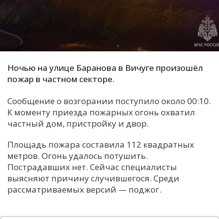
С
Е
И
Ночью на улице Баранова в Вичуге произошёл
Т
пожар в частном секторе.
К
Сообщение о возгорании поступило около 00:10.
К моменту приезда пожарных огонь охватил
У
частный дом, пристройку и двор.
Х
Площадь пожара составила 112 квадратных
метров. Огонь удалось потушить.
М
Пострадавших нет. Сейчас специалисты
Ч
выясняют причину случившегося. Среди
Н
рассматриваемых версий — поджог.
Я