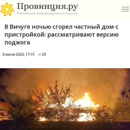
В Вичуге ночью сгорел частный дом с
пристройкой: рассматривают версию
поджога
6 июля 2026, 17:15
25
О
А
П
Б
В
Р