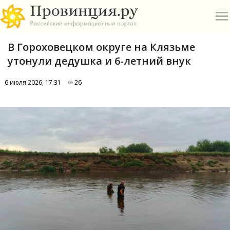
В Гороховецком округе на Клязьме
утонули дедушка и 6-летний внук
6 июля 2026, 17:31
26
О
А
П
Б
В
Р