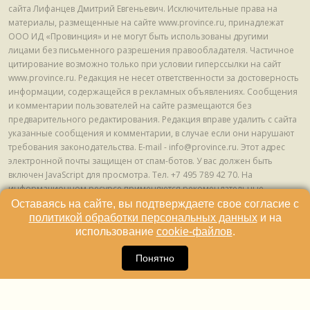
сайта Лифанцев Дмитрий Евгеньевич. Исключительные права на
материалы, размещенные на сайте www.province.ru, принадлежат
ООО ИД «Провинция» и не могут быть использованы другими
лицами без письменного разрешения правообладателя. Частичное
цитирование возможно только при условии гиперссылки на сайт
www.province.ru. Редакция не несет ответственности за достоверность
информации, содержащейся в рекламных объявлениях. Сообщения
и комментарии пользователей на сайте размещаются без
предварительного редактирования. Редакция вправе удалить с сайта
указанные сообщения и комментарии, в случае если они нарушают
требования законодательства. E-mail - info@province.ru. Этот адрес
электронной почты защищен от спам-ботов. У вас должен быть
включен JavaScript для просмотра. Tел. +7 495 789 42 70. На
информационном ресурсе применяются рекомендательные
технологии (информационные технологии предоставления
Оставаясь на сайте, вы подтверждаете свое согласие с
информации на основе сбора, систематизации и анализа сведений,
политикой обработки персональных данных
и на
относящихся к предпочтениям пользователей сети "Интернет",
использование
cookie-файлов
.
находящихся на территории Российской Федерации) © ООО ИД
16
«Провинция», 2013 - 2024г.
Понятно