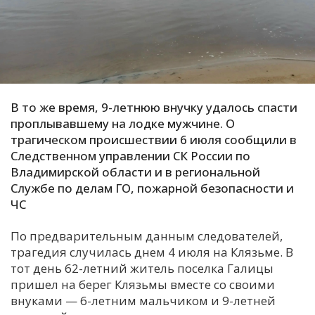
С
Е
И
Т
В то же время, 9-летнюю внучку удалось спасти
К
проплывавшему на лодке мужчине. О
трагическом происшествии 6 июля сообщили в
Следственном управлении СК России по
У
Владимирской области и в региональной
Службе по делам ГО, пожарной безопасности и
ЧС
Х
М
По предварительным данным следователей,
Ч
трагедия случилась днем 4 июля на Клязьме. В
тот день 62-летний житель поселка Галицы
Н
пришел на берег Клязьмы вместе со своими
Я
внуками — 6-летним мальчиком и 9-летней