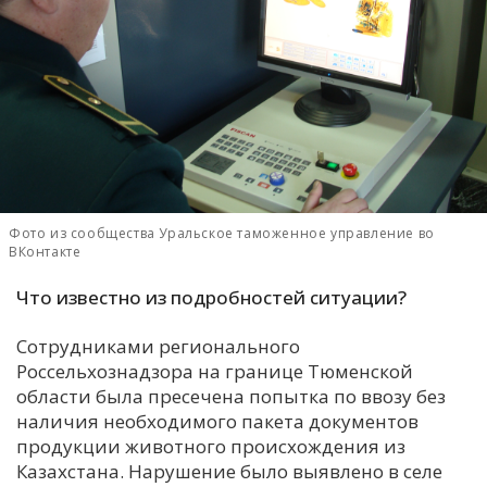
С
Е
И
Т
К
Фото из сообщества Уральское таможенное управление во
ВКонтакте
У
Что известно из подробностей ситуации?
Х
Сотрудниками регионального
М
Россельхознадзора на границе Тюменской
Ч
области была пресечена попытка по ввозу без
Н
наличия необходимого пакета документов
Я
продукции животного происхождения из
Казахстана. Нарушение было выявлено в селе