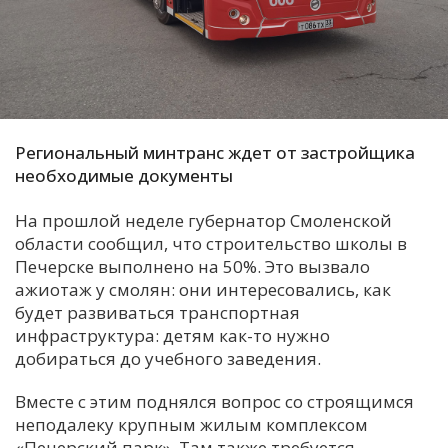
С
Е
И
Т
Региональный минтранс ждет от застройщика
К
необходимые документы
На прошлой неделе губернатор Смоленской
У
области сообщил, что строительство школы в
Печерске выполнено на 50%. Это вызвало
ажиотаж у смолян: они интересовались, как
Х
будет развиваться транспортная
М
инфраструктура: детям как-то нужно
Ч
добираться до учебного заведения.
Н
Вместе с этим поднялся вопрос со строящимся
Я
неподалеку крупным жилым комплексом
«Печерский парк». Там также требуется