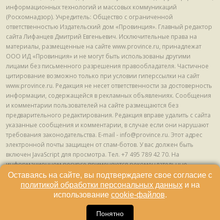
информационных технологий и массовых коммуникаций
(Роскомнадзор). Учредитель: Общество с ограниченной
ответственностью Издательский дом «Провинция». Главный редактор
сайта Лифанцев Дмитрий Евгеньевич. Исключительные права на
материалы, размещенные на сайте www.province.ru, принадлежат
ООО ИД «Провинция» и не могут быть использованы другими
лицами без письменного разрешения правообладателя. Частичное
цитирование возможно только при условии гиперссылки на сайт
www.province.ru. Редакция не несет ответственности за достоверность
информации, содержащейся в рекламных объявлениях. Сообщения
и комментарии пользователей на сайте размещаются без
предварительного редактирования. Редакция вправе удалить с сайта
указанные сообщения и комментарии, в случае если они нарушают
требования законодательства. E-mail - info@province.ru. Этот адрес
электронной почты защищен от спам-ботов. У вас должен быть
включен JavaScript для просмотра. Tел. +7 495 789 42 70. На
информационном ресурсе применяются рекомендательные
технологии (информационные технологии предоставления
Оставаясь на сайте, вы подтверждаете свое согласие с
информации на основе сбора, систематизации и анализа сведений,
политикой обработки персональных данных
и на
относящихся к предпочтениям пользователей сети "Интернет",
использование
cookie-файлов
.
находящихся на территории Российской Федерации) © ООО ИД
16
«Провинция», 2013 - 2024г.
Понятно