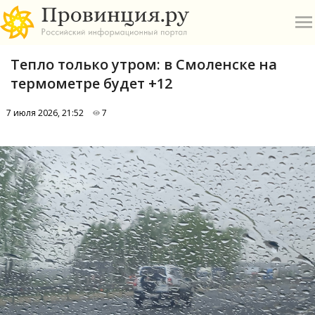
Тепло только утром: в Смоленске на
термометре будет +12
7 июля 2026, 21:52
7
О
А
П
Б
В
Р