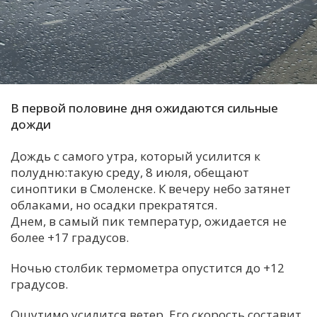
С
Е
И
Т
В первой половине дня ожидаются сильные
К
дожди
Дождь с самого утра, который усилится к
У
полудню:такую среду, 8 июля, обещают
синоптики в Смоленске. К вечеру небо затянет
облаками, но осадки прекратятся.
Х
Днем, в самый пик температур, ожидается не
М
более +17 градусов.
Ч
Ночью столбик термометра опустится до +12
Н
градусов.
Я
Ощутимо усилится ветер. Его скорость составит