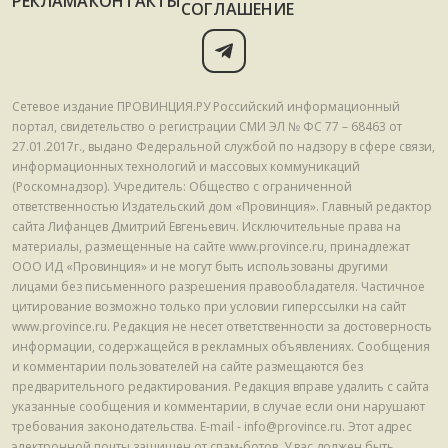
РЕКЛАМА
КОНТАКТЫ
СОГЛАШЕНИЕ
Сетевое издание ПРОВИНЦИЯ.РУ Российский информационный
портал, свидетельство о регистрации СМИ ЭЛ № ФС 77 – 68463 от
27.01.2017г., выдано Федеральной службой по надзору в сфере связи,
информационных технологий и массовых коммуникаций
(Роскомнадзор). Учредитель: Общество с ограниченной
ответственностью Издательский дом «Провинция». Главный редактор
сайта Лифанцев Дмитрий Евгеньевич. Исключительные права на
материалы, размещенные на сайте www.province.ru, принадлежат
ООО ИД «Провинция» и не могут быть использованы другими
лицами без письменного разрешения правообладателя. Частичное
цитирование возможно только при условии гиперссылки на сайт
www.province.ru. Редакция не несет ответственности за достоверность
информации, содержащейся в рекламных объявлениях. Сообщения
и комментарии пользователей на сайте размещаются без
предварительного редактирования. Редакция вправе удалить с сайта
указанные сообщения и комментарии, в случае если они нарушают
требования законодательства. E-mail - info@province.ru. Этот адрес
электронной почты защищен от спам-ботов. У вас должен быть