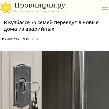
В Кузбассе 75 семей переедут в новые
дома из аварийных
8 июля 2026, 09:49
12
О
А
П
Б
В
Р