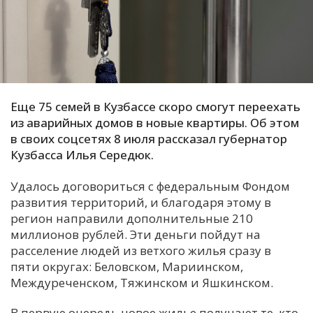
С
Е
И
Т
Еще 75 семей в Кузбассе скоро смогут переехать
К
из аварийных домов в новые квартиры. Об этом
в своих соцсетях 8 июля рассказал губернатор
Кузбасса Илья Середюк.
У
Удалось договориться с федеральным Фондом
развития территорий, и благодаря этому в
Х
регион направили дополнительные 210
М
миллионов рублей. Эти деньги пойдут на
Ч
расселение людей из ветхого жилья сразу в
пяти округах: Беловском, Мариинском,
Н
Междуреченском, Тяжинском и Яшкинском.
Я
В первую очередь новое жилье получают те, кто