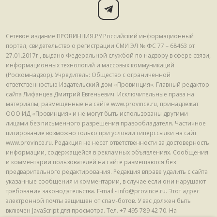
Сетевое издание ПРОВИНЦИЯ.РУ Российский информационный
портал, свидетельство о регистрации СМИ ЭЛ № ФС 77 – 68463 от
27.01.2017г., выдано Федеральной службой по надзору в сфере связи,
информационных технологий и массовых коммуникаций
(Роскомнадзор). Учредитель: Общество с ограниченной
ответственностью Издательский дом «Провинция». Главный редактор
сайта Лифанцев Дмитрий Евгеньевич. Исключительные права на
материалы, размещенные на сайте www.province.ru, принадлежат
ООО ИД «Провинция» и не могут быть использованы другими
лицами без письменного разрешения правообладателя. Частичное
цитирование возможно только при условии гиперссылки на сайт
www.province.ru. Редакция не несет ответственности за достоверность
информации, содержащейся в рекламных объявлениях. Сообщения
и комментарии пользователей на сайте размещаются без
предварительного редактирования. Редакция вправе удалить с сайта
указанные сообщения и комментарии, в случае если они нарушают
требования законодательства. E-mail - info@province.ru. Этот адрес
электронной почты защищен от спам-ботов. У вас должен быть
включен JavaScript для просмотра. Tел. +7 495 789 42 70. На