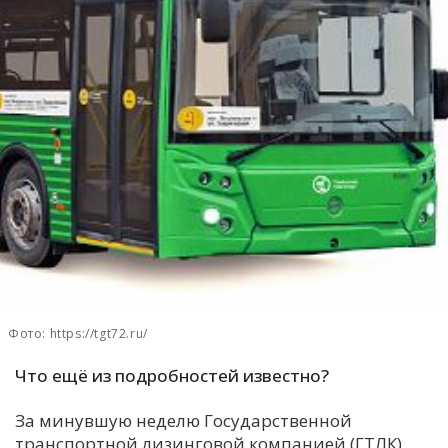
С
Е
И
Т
К
У
Х
М
Фото: https://tgt72.ru/
Ч
Что ещё из подробностей известно?
Н
Я
За минувшую неделю Государственной
транспортной лизинговой компанией (ГТЛК)