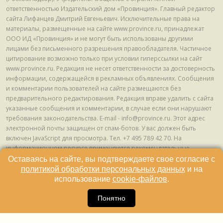
ответственностью Издательский дом «Провинция». Главный редактор
сайта Лифанцев Дмитрий Евгеньевич. Исключительные права на
материалы, размещенные на сайте www.province.ru, принадлежат
ООО ИД «Провинция» и не могут быть использованы другими
лицами без письменного разрешения правообладателя. Частичное
цитирование возможно только при условии гиперссылки на сайт
www.province.ru. Редакция не несет ответственности за достоверность
информации, содержащейся в рекламных объявлениях. Сообщения
и комментарии пользователей на сайте размещаются без
предварительного редактирования. Редакция вправе удалить с сайта
указанные сообщения и комментарии, в случае если они нарушают
требования законодательства. E-mail - info@province.ru. Этот адрес
электронной почты защищен от спам-ботов. У вас должен быть
включен JavaScript для просмотра. Tел. +7 495 789 42 70. На
информационном ресурсе применяются рекомендательные
технологии (информационные технологии предоставления
Оставаясь на сайте, вы подтверждаете свое согласие с
информации на основе сбора, систематизации и анализа сведений,
политикой обработки персональных данных
и на
относящихся к предпочтениям пользователей сети "Интернет",
использование
cookie-файлов
.
находящихся на территории Российской Федерации) © ООО ИД
16
«Провинция», 2013 - 2024г.
Понятно