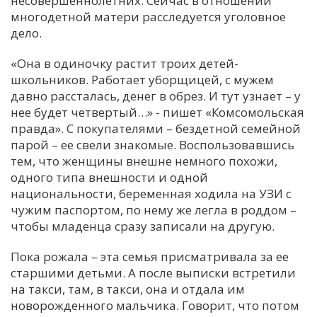
несовершеннолетних. Сейчас в отношении
многодетной матери расследуется уголовное
С
дело.
Е
«Она в одиночку растит троих детей-
школьников. Работает уборщицей, с мужем
И
давно рассталась, денег в обрез. И тут узнает – у
Т
нее будет четвертый…» - пишет «Комсомольская
К
правда». С покупателями – бездетной семейной
парой – ее свели знакомые. Воспользовавшись
тем, что женщины внешне немного похожи,
У
одного типа внешности и одной
национальности, беременная ходила на УЗИ с
Х
чужим паспортом, по нему же легла в роддом –
чтобы младенца сразу записали на другую.
М
Ч
Пока рожала – эта семья присматривала за ее
Н
старшими детьми. А после выписки встретили
Я
на такси, там, в такси, она и отдала им
новорожденного мальчика. Говорит, что потом