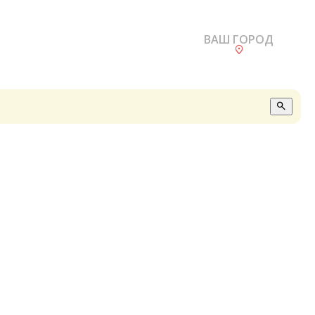
ВАШ ГОРОД
О
А
П
Б
В
Р
С
Е