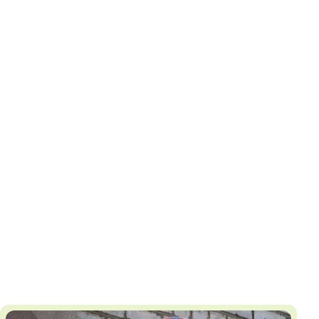
И
Т
К
У
Х
М
Ч
Н
Я