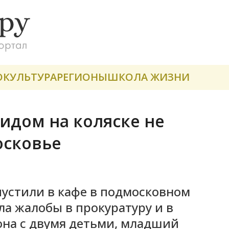
О
КУЛЬТУРА
РЕГИОНЫ
ШКОЛА ЖИЗНИ
идом на коляске не
осковье
пустили в кафе в подмосковном
а жалобы в прокуратуру и в
 она с двумя детьми, младший