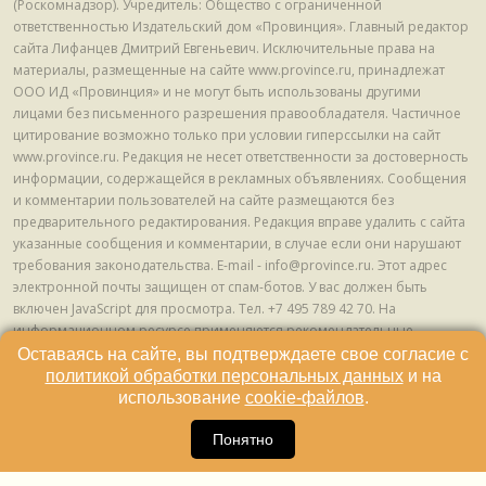
(Роскомнадзор). Учредитель: Общество с ограниченной
ответственностью Издательский дом «Провинция». Главный редактор
сайта Лифанцев Дмитрий Евгеньевич. Исключительные права на
материалы, размещенные на сайте www.province.ru, принадлежат
ООО ИД «Провинция» и не могут быть использованы другими
лицами без письменного разрешения правообладателя. Частичное
цитирование возможно только при условии гиперссылки на сайт
www.province.ru. Редакция не несет ответственности за достоверность
информации, содержащейся в рекламных объявлениях. Сообщения
и комментарии пользователей на сайте размещаются без
предварительного редактирования. Редакция вправе удалить с сайта
указанные сообщения и комментарии, в случае если они нарушают
требования законодательства. E-mail - info@province.ru. Этот адрес
электронной почты защищен от спам-ботов. У вас должен быть
включен JavaScript для просмотра. Tел. +7 495 789 42 70. На
информационном ресурсе применяются рекомендательные
технологии (информационные технологии предоставления
Оставаясь на сайте, вы подтверждаете свое согласие с
информации на основе сбора, систематизации и анализа сведений,
политикой обработки персональных данных
и на
относящихся к предпочтениям пользователей сети "Интернет",
использование
cookie-файлов
.
находящихся на территории Российской Федерации) © ООО ИД
16
«Провинция», 2013 - 2024г.
Понятно