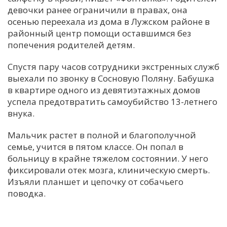
девочки ранее ограничили в правах, она
С
осенью переехала из дома в Лужском районе в
Е
районный центр помощи оставшимся без
попечения родителей детям.
И
Спустя пару часов сотрудники экстренных служб
Т
выехали по звонку в Сосновую Поляну. Бабушка
К
в квартире одного из девятиэтажных домов
успела предотвратить самоубийство 13-летнего
внука.
У
Мальчик растет в полной и благополучной
семье, учится в пятом классе. Он попал в
Х
больницу в крайне тяжелом состоянии. У него
М
фиксировали отек мозга, клиническую смерть.
Ч
Изъяли планшет и цепочку от собачьего
поводка.
Н
Я