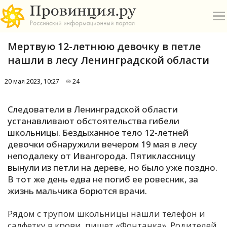
Мертвую 12-летнюю девочку в петле
нашли в лесу Ленинградской области
20 мая 2023, 10:27
24
О
Следователи в Ленинградской области
устанавливают обстоятельства гибели
А
школьницы. Бездыханное тело 12-летней
девочки обнаружили вечером 19 мая в лесу
П
неподалеку от Ивангорода. Пятиклассницу
Б
вынули из петли на дереве, но было уже поздно.
В тот же день едва не погиб ее ровесник, за
В
жизнь мальчика борются врачи.
Р
Рядом с трупом школьницы нашли телефон и
салфетку в крови, пишет «Фонтанка». Родителей