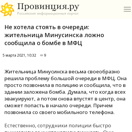
Не хотела стоять в очереди:
жительница Минусинска ложно
сообщила о бомбе в МФЦ
5 марта 2021, 10:32
9
О
Жительница Минусинска весьма своеобразно
А
решила проблему большой очереди в МФЦ. Она
просто позвонила в полицию и сообщила, что в
П
здании заложена бомба. Думала, что когда всех
Б
эвакуируют, а потом снова впустят в центр, она
сможет попасть в начало очереди. Причем
В
позвонила со своего мобильного телефона.
Р
Естественно, сотрудники полиции быстро