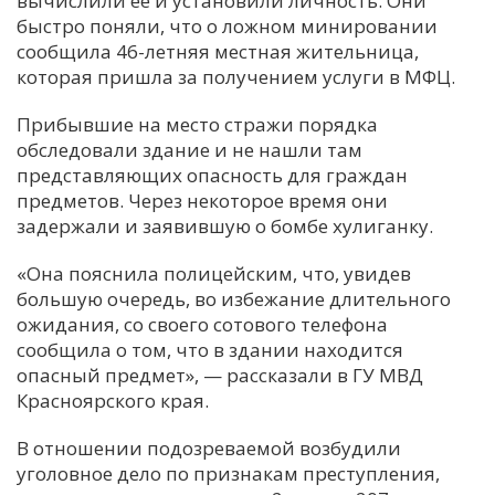
вычислили ее и установили личность. Они
быстро поняли, что о ложном минировании
С
сообщила 46-летняя местная жительница,
Е
которая пришла за получением услуги в МФЦ.
Прибывшие на место стражи порядка
И
обследовали здание и не нашли там
Т
представляющих опасность для граждан
К
предметов. Через некоторое время они
задержали и заявившую о бомбе хулиганку.
У
«Она пояснила полицейским, что, увидев
большую очередь, во избежание длительного
ожидания, со своего сотового телефона
Х
сообщила о том, что в здании находится
М
опасный предмет», — рассказали в ГУ МВД
Ч
Красноярского края.
Н
В отношении подозреваемой возбудили
Я
уголовное дело по признакам преступления,