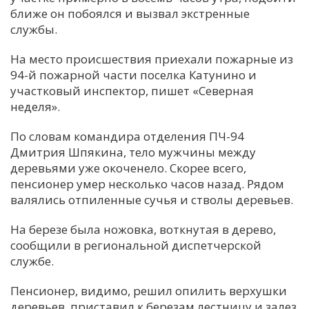
ближе он побоялся и вызвал экстренные
С
службы.
Е
На место происшествия приехали пожарные из
94-й пожарной части поселка Катунино и
И
участковый инспектор, пишет «Северная
Т
неделя».
К
По словам командира отделения ПЧ-94
Дмитрия Шпякина, тело мужчины между
У
деревьями уже окоченело. Скорее всего,
пенсионер умер несколько часов назад. Рядом
валялись отпиленные сучья и стволы деревьев.
Х
М
На березе была ножовка, воткнутая в дерево,
Ч
сообщили в региональной диспетчерской
службе.
Н
Я
Пенсионер, видимо, решил опилить верхушки
деревьев, приставил к березам лестницу и залез