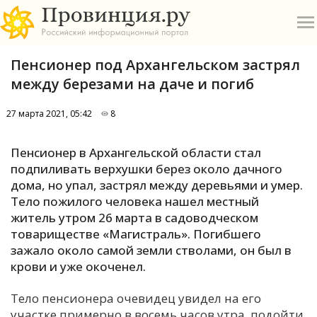
Пенсионер под Архангельском застрял
между березами на даче и погиб
27 марта 2021, 05:42
8
О
Пенсионер в Архангельской области стал
подпиливать верхушки берез около дачного
А
дома, но упал, застрял между деревьями и умер.
Тело пожилого человека нашел местный
П
житель утром 26 марта в садоводческом
Б
товариществе «Магистраль». Погибшего
зажало около самой земли стволами, он был в
В
крови и уже окоченел.
Р
Тело пенсионера очевидец увидел на его
участке примерно в восемь часов утра, подойти