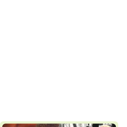
И
Т
К
У
Х
М
Ч
Н
Я