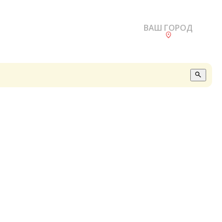
ВАШ ГОРОД
О
А
П
Б
В
Р
С
Е