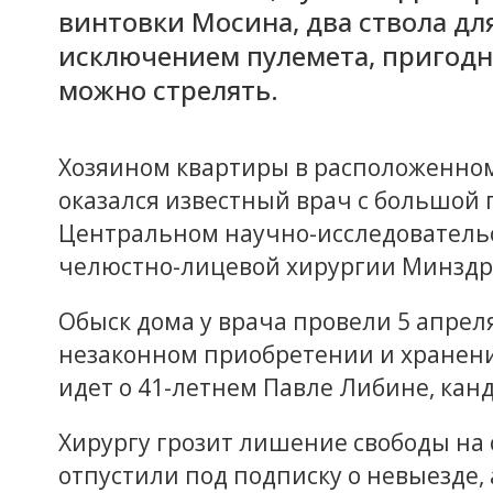
винтовки Мосина, два ствола для
исключением пулемета, пригодно
можно стрелять.
Хозяином квартиры в расположенном
оказался известный врач с большой п
Центральном научно-исследовательс
челюстно-лицевой хирургии Минздра
Обыск дома у врача провели 5 апреля
незаконном приобретении и хранени
идет о 41-летнем Павле Либине, кан
Хирургу грозит лишение свободы на с
отпустили под подписку о невыезде,