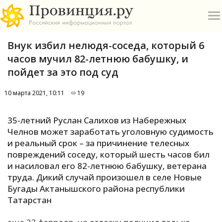
Внук избил нелюдя-соседа, который 6
часов мучил 82-летнюю бабушку, и
пойдет за это под суд
10 марта 2021, 10:11
19
О
35-летний Руслан Салихов из Набережных
А
Челнов может заработать уголовную судимость
и реальный срок – за причинение телесных
П
повреждений соседу, который шесть часов бил
Б
и насиловал его 82-летнюю бабушку, ветерана
труда. Дикий случай произошел в селе Новые
В
Бугады Актанышского района республики
Р
Татарстан