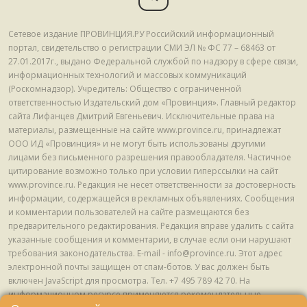
Сетевое издание ПРОВИНЦИЯ.РУ Российский информационный
портал, свидетельство о регистрации СМИ ЭЛ № ФС 77 – 68463 от
27.01.2017г., выдано Федеральной службой по надзору в сфере связи,
информационных технологий и массовых коммуникаций
(Роскомнадзор). Учредитель: Общество с ограниченной
ответственностью Издательский дом «Провинция». Главный редактор
сайта Лифанцев Дмитрий Евгеньевич. Исключительные права на
материалы, размещенные на сайте www.province.ru, принадлежат
ООО ИД «Провинция» и не могут быть использованы другими
лицами без письменного разрешения правообладателя. Частичное
цитирование возможно только при условии гиперссылки на сайт
www.province.ru. Редакция не несет ответственности за достоверность
информации, содержащейся в рекламных объявлениях. Сообщения
и комментарии пользователей на сайте размещаются без
предварительного редактирования. Редакция вправе удалить с сайта
указанные сообщения и комментарии, в случае если они нарушают
требования законодательства. E-mail - info@province.ru. Этот адрес
электронной почты защищен от спам-ботов. У вас должен быть
включен JavaScript для просмотра. Tел. +7 495 789 42 70. На
информационном ресурсе применяются рекомендательные