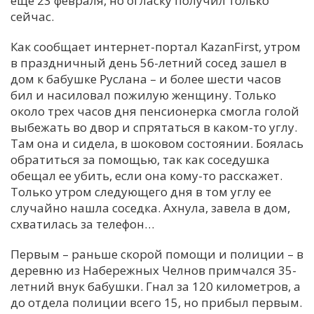
еще 23 февраля, но огласку получил только
сейчас.
С
Е
Как сообщает интернет-портал KazanFirst, утром
в праздничный день 56-летний сосед зашел в
дом к бабушке Руслана – и более шести часов
И
бил и насиловал пожилую женщину. Только
Т
около трех часов дня пенсионерка смогла голой
К
выбежать во двор и спрятаться в каком-то углу.
Там она и сидела, в шоковом состоянии. Боялась
обратиться за помощью, так как соседушка
У
обещал ее убить, если она кому-то расскажет.
Только утром следующего дня в том углу ее
Х
случайно нашла соседка. Ахнула, завела в дом,
схватилась за телефон…
М
Ч
Первым – раньше скорой помощи и полиции – в
Н
деревню из Набережных Челнов примчался 35-
Я
летний внук бабушки. Гнал за 120 километров, а
до отдела полиции всего 15, но прибыл первым.