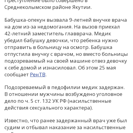
Преступление было совершено в
Среднеколымском районе Якутии.
С
Е
Бабушка-опекун вызвала 9-летней внучке врача
на дом из-за недомогания. На вызов приехал
42-летний заместитель главврача. Медик
И
убедил бабушку девочки, что ребенка нужно
Т
отправить в больницу на осмотр. Бабушка
К
отпустила внучку с врачом, но вместо больницы
подозреваемый на своей машине отвез девочку
к себе домой и изнасиловал. Об этом 25 мая
У
сообщает
РенТВ
.
Подозреваемый в педофилии медик задержан.
Х
В отношении мужчины возбуждено уголовное
М
дело по ч. 5 ст. 132 УК РФ (насильственные
Ч
действия сексуального характера).
Н
Известно, что ранее задержанный врач уже был
Я
судим и отбывал наказание за насильственные