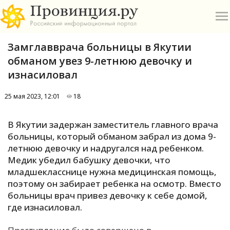
Замглавврача больницы в Якутии
обманом увез 9-летнюю девочку и
изнасиловал
25 мая 2023, 12:01
18
О
В Якутии задержан заместитель главного врача
А
больницы, который обманом забрал из дома 9-
летнюю девочку и надругался над ребенком.
П
Медик убедил бабушку девочки, что
Б
младшекласснице нужна медицинская помощь,
поэтому он забирает ребенка на осмотр. Вместо
В
больницы врач привез девочку к себе домой,
Р
где изнасиловал.