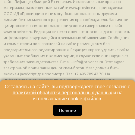
сайта Лифанцев Дмитрий Евгеньевич. Исключительные права на
материалы, размещенные на сайте www.province.ru, принадлежат
ООО ИД «Провинция» и не могут быть использованы другими
лицами без письменного разрешения правообладателя. Частичное
цитирование возможно только при условии гиперссылки на сайт
www.province.ru. Редакция не несет ответственности за достоверность
информации, содержащейся в рекламных объявлениях. Сообщения
и комментарии пользователей на сайте размещаются без
предварительного редактирования. Редакция вправе удалить с сайта
указанные сообщения и комментарии, в случае если они нарушают
требования законодательства. E-mail - info@province.ru. Этот адрес
электронной почты защищен от спам-ботов. У вас должен быть
включен JavaScript для просмотра. Tел. +7 495 789 42 70. На
информационном ресурсе применяются рекомендательные
технологии (информационные технологии предоставления
Оставаясь на сайте, вы подтверждаете свое согласие с
информации на основе сбора, систематизации и анализа сведений,
политикой обработки персональных данных
и на
относящихся к предпочтениям пользователей сети "Интернет",
использование
cookie-файлов
.
находящихся на территории Российской Федерации) © ООО ИД
16
«Провинция», 2013 - 2024г.
Понятно