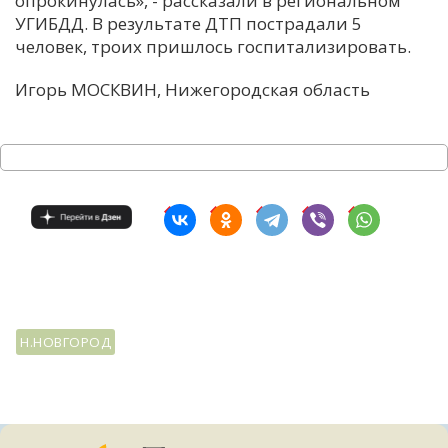
опрокинулась», - рассказали в региональном
УГИБДД. В результате ДТП пострадали 5
С
человек, троих пришлось госпитализировать.
Е
Игорь МОСКВИН, Нижегородская область
И
Т
К
У
Х
М
Н.НОВГОРОД
Ч
Н
Я