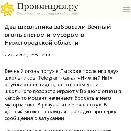
Два школьника забросали Вечный
огонь снегом и мусором в
Нижегородской области
12 марта 2021, 12:25
10
О
Вечный огонь потух в Лыскове после игр двух
А
школьников. Telegram-канал «Нижний №1»
опубликовал видео, на котором дети
П
школьного возраста играют у Вечного огня и в
Б
какой-то момент начинают бросать в него
мусор и снег. В результате огонь потух. В
В
данный момент полиция проводит проверку
Р
сообщения о затухании