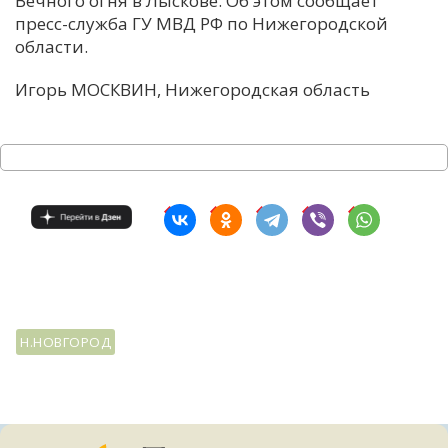
Вечного огня в Лыскове. Об этом сообщает
пресс-служба ГУ МВД РФ по Нижегородской
С
области.
Е
Игорь МОСКВИН, Нижегородская область
И
Т
К
У
Х
М
Н.НОВГОРОД
Ч
Н
Я