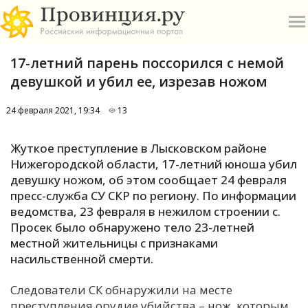
17-летний парень поссорился с немой
девушкой и убил ее, изрезав ножом
24 февраля 2021, 19:34
13
О
Жуткое преступление в Лысковском районе
Нижегородской области, 17-летний юноша убил
А
девушку ножом, об этом сообщает 24 февраля
пресс-служба СУ СКР по региону. По информации
П
ведомства, 23 февраля в нежилом строении с.
Б
Просек было обнаружено тело 23-летней
местной жительницы с признаками
В
насильственной смерти.
Р
Следователи СК обнаружили на месте
преступления орудие убийства – нож, которым