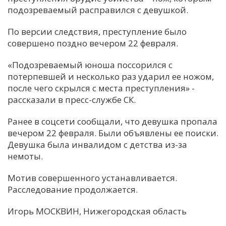
подозреваемый расправился с девушкой.
С
Е
По версии следствия, преступление было
совершено поздно вечером 22 февраля.
И
«Подозреваемый юноша поссорился с
Т
потерпевшей и несколько раз ударил ее ножом,
К
после чего скрылся с места преступления» -
рассказали в пресс-службе СК.
У
Ранее в соцсети сообщали, что девушка пропала
вечером 22 февраля. Были объявлены ее поиски.
Девушка была инвалидом с детства из-за
Х
немоты.
М
Ч
Мотив совершенного устанавливается.
Расследование продолжается.
Н
Я
Игорь МОСКВИН, Нижегородская область