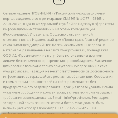
Сетевое издание ПРОВИНЦИЯ.РУ Российский информационный
портал, свидетельство о регистрации СМИ ЭЛ № ФС 77 – 68463 от
27.01.2017г., выдано Федеральной службой по надзору в сфере связи,
информационных технологий и массовых коммуникаций
(Роскомнадзор). Учредитель: Общество с ограниченной
ответственностью Издательский дом «Провинция». Главный редактор
сайта Лифанцев Дмитрий Евгеньевич. Исключительные права на
материалы, размещенные на сайте www.province.ru, принадлежат
ООО ИД «Провинция» и не могут быть использованы другими
лицами без письменного разрешения правообладателя. Частичное
цитирование возможно только при условии гиперссылки на сайт
www.province.ru. Редакция не несет ответственности за достоверность
информации, содержащейся в рекламных объявлениях. Сообщения
и комментарии пользователей на сайте размещаются без
предварительного редактирования. Редакция вправе удалить с сайта
указанные сообщения и комментарии, в случае если они нарушают
требования законодательства. E-mail - info@province.ru. Этот адрес
электронной почты защищен от спам-ботов. У вас должен быть
включен JavaScript для просмотра. Tел. +7 495 789 42 70. На
информационном ресурсе применяются рекомендательные