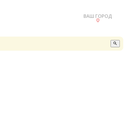
ВАШ ГОРОД
О
А
П
Б
В
Р
С
Е