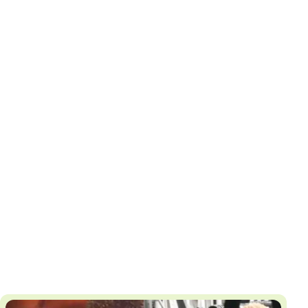
И
Т
К
У
Х
М
Ч
Н
Я