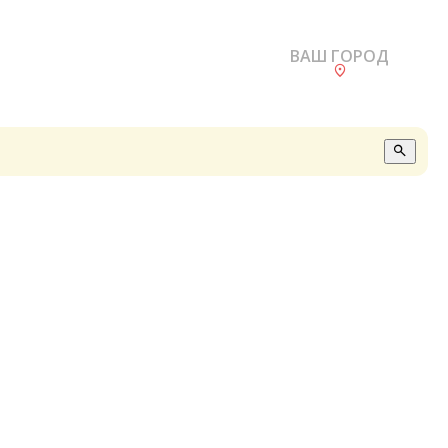
ВАШ ГОРОД
О
А
П
Б
В
Р
С
Е