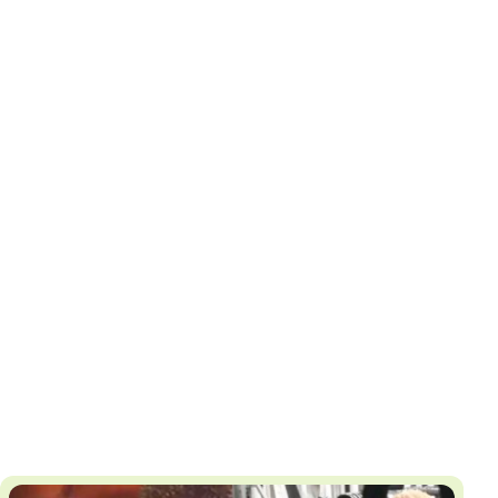
И
Т
К
У
Х
М
Ч
Н
Я