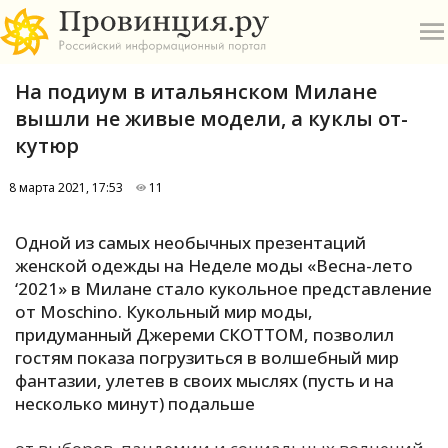
На подиум в итальянском Милане
вышли не живые модели, а куклы от-
кутюр
8 марта 2021, 17:53
11
О
Одной из самых необычных презентаций
А
женской одежды на Неделе моды «Весна-лето
‘2021» в Милане стало кукольное представление
П
от Moschino. Кукольный мир моды,
Б
придуманный Джереми СКОТТОМ, позволил
гостям показа погрузиться в волшебный мир
В
фантазии, улетев в своих мыслях (пусть и на
Р
несколько минут) подальше