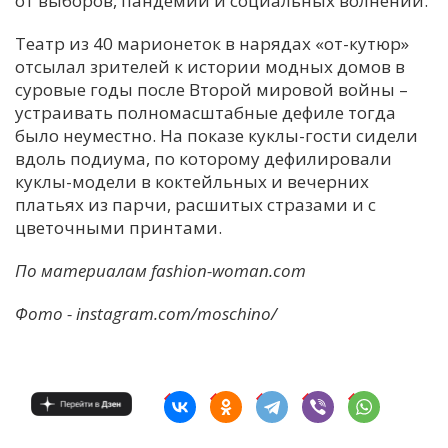
от выборов, пандемии и социальных волнений.
С
Театр из 40 марионеток в нарядах «от-кутюр»
Е
отсылал зрителей к истории модных домов в
суровые годы после Второй мировой войны –
устраивать полномасштабные дефиле тогда
И
было неуместно. На показе куклы-гости сидели
Т
вдоль подиума, по которому дефилировали
К
куклы-модели в коктейльных и вечерних
платьях из парчи, расшитых стразами и с
цветочными принтами.
У
По материалам fashion-woman.com
Х
Фото - instagram.com/moschino/
М
Ч
Н
Я