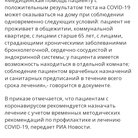
«Медицинская помощь пациенту с
положительным результатом теста на COVID-19
С
может оказываться на дому при соблюдении
Е
одновременно следующих условий: пациент не
проживает в общежитии, коммунальной
И
квартире, с лицами старше 65 лет, с лицами,
страдающими хроническими заболеваниями
Т
бронхолегочной, сердечно-сосудистой и
К
эндокринной системы; у пациента имеется
возможность находиться в отдельной комнате;
соблюдение пациентом врачебных назначений
У
и санитарных предписаний в течение всего
срока лечения»,- говорится в документе.
Х
В приказе отмечается, что пациентам с
М
коронавирусом рекомендуется назначать
Ч
лечение с учетом временных методических
Н
рекомендаций по профилактике и лечению
Я
COVID-19, передает РИА Новости.