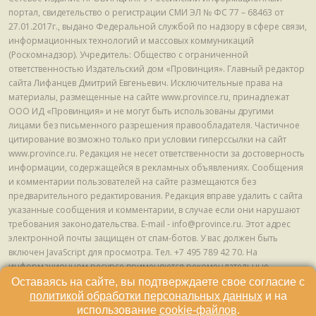
портал, свидетельство о регистрации СМИ ЭЛ № ФС 77 – 68463 от
27.01.2017г., выдано Федеральной службой по надзору в сфере связи,
информационных технологий и массовых коммуникаций
(Роскомнадзор). Учредитель: Общество с ограниченной
ответственностью Издательский дом «Провинция». Главный редактор
сайта Лифанцев Дмитрий Евгеньевич. Исключительные права на
материалы, размещенные на сайте www.province.ru, принадлежат
ООО ИД «Провинция» и не могут быть использованы другими
лицами без письменного разрешения правообладателя. Частичное
цитирование возможно только при условии гиперссылки на сайт
www.province.ru. Редакция не несет ответственности за достоверность
информации, содержащейся в рекламных объявлениях. Сообщения
и комментарии пользователей на сайте размещаются без
предварительного редактирования. Редакция вправе удалить с сайта
указанные сообщения и комментарии, в случае если они нарушают
требования законодательства. E-mail - info@province.ru. Этот адрес
электронной почты защищен от спам-ботов. У вас должен быть
включен JavaScript для просмотра. Tел. +7 495 789 42 70. На
информационном ресурсе применяются рекомендательные
технологии (информационные технологии предоставления
Оставаясь на сайте, вы подтверждаете свое согласие с
информации на основе сбора, систематизации и анализа сведений,
политикой обработки персональных данных
и на
относящихся к предпочтениям пользователей сети "Интернет",
использование
cookie-файлов
.