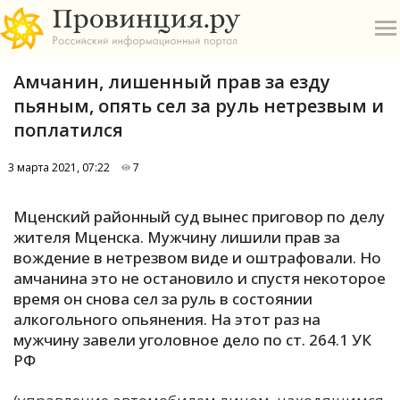
Амчанин, лишенный прав за езду
пьяным, опять сел за руль нетрезвым и
поплатился
3 марта 2021, 07:22
7
О
Мценский районный суд вынес приговор по делу
А
жителя Мценска. Мужчину лишили прав за
вождение в нетрезвом виде и оштрафовали. Но
П
амчанина это не остановило и спустя некоторое
Б
время он снова сел за руль в состоянии
алкогольного опьянения. На этот раз на
В
мужчину завели уголовное дело по ст. 264.1 УК
Р
РФ