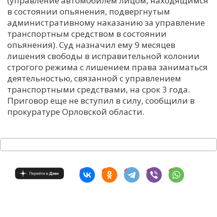
(управление автомобилем лицом, находящимся
в состоянии опьянения, подвергнутым
С
административному наказанию за управление
Е
транспортным средством в состоянии
опьянения). Суд назначил ему 9 месяцев
И
лишения свободы в исправительной колонии
строгого режима с лишением права заниматься
Т
деятельностью, связанной с управлением
К
транспортными средствами, на срок 3 года.
Приговор еще не вступил в силу, сообщили в
прокуратуре Орловской области.
У
Х
М
Ч
Н
Я