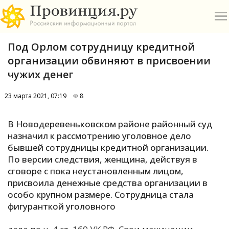
Под Орлом сотрудницу кредитной
организации обвиняют в присвоении
чужих денег
23 марта 2021, 07:19
8
О
В Новодеревеньковском районе районный суд
А
назначил к рассмотрению уголовное дело
бывшей сотрудницы кредитной организации.
П
По версии следствия, женщина, действуя в
Б
сговоре с пока неустановленным лицом,
присвоила денежные средства организации в
В
особо крупном размере. Сотрудница стала
Р
фигуранткой уголовного