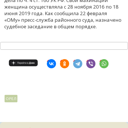
дела по ч. 4 ст. 160 УК РФ. Свои махинации
женщина осуществляла с 28 ноября 2016 по 18
С
июня 2019 года. Как сообщила 22 февраля
Е
«ОМу» пресс-служба районного суда, назначено
судебное заседание в общем порядке.
И
Т
К
У
Х
М
ОРЕЛ
Ч
Н
Я