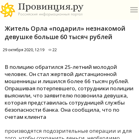
Житель Орла «подарил» незнакомой
девушке больше 60 тысяч рублей
29 октября 2020, 12:19
22
О
В полицию обратился 25-летний молодой
человек. Он стал жертвой дистанционной
А
мошенницы и лишился более 66 тысяч рублей.
Опрашивая потерпевшего, сотрудники полиции
П
выяснили, что заявителю позвонила девушка,
Б
которая представилась сотрудницей службы
безопасности банка. Она сообщила, что по
В
счетам клиента
Р
производятся подозрительные операции и для
того, чтобы сохранить деньги, необходимо