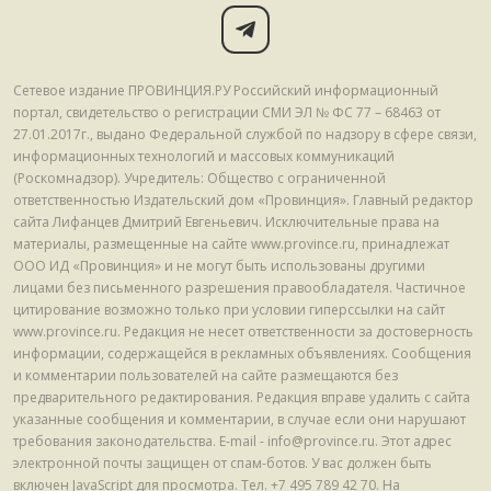
Сетевое издание ПРОВИНЦИЯ.РУ Российский информационный
портал, свидетельство о регистрации СМИ ЭЛ № ФС 77 – 68463 от
27.01.2017г., выдано Федеральной службой по надзору в сфере связи,
информационных технологий и массовых коммуникаций
(Роскомнадзор). Учредитель: Общество с ограниченной
ответственностью Издательский дом «Провинция». Главный редактор
сайта Лифанцев Дмитрий Евгеньевич. Исключительные права на
материалы, размещенные на сайте www.province.ru, принадлежат
ООО ИД «Провинция» и не могут быть использованы другими
лицами без письменного разрешения правообладателя. Частичное
цитирование возможно только при условии гиперссылки на сайт
www.province.ru. Редакция не несет ответственности за достоверность
информации, содержащейся в рекламных объявлениях. Сообщения
и комментарии пользователей на сайте размещаются без
предварительного редактирования. Редакция вправе удалить с сайта
указанные сообщения и комментарии, в случае если они нарушают
требования законодательства. E-mail - info@province.ru. Этот адрес
электронной почты защищен от спам-ботов. У вас должен быть
включен JavaScript для просмотра. Tел. +7 495 789 42 70. На