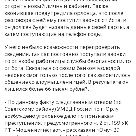
открыть новый личный кабинет. Также
С
звонившая предупредила орловца, что после
Е
разговора с ней ему поступит звонок от бота, и
он должен будет назвать данные своей карты, а
затем поступающие на телефон коды.
И
Т
У него не было возможности перепроверить
К
сведения, так как постоянно поступали звонки
то от якобы работницы службы безопасности, то
от бота. Связаться со своим банком молодой
У
человек смог только после того, как закончилось
общение со злоумышленницей. В результате он
лишился более 66 тысяч рублей.
Х
М
- По данному факту следственным отелом (по
Ч
Советскому району) УМВД России по г. Орлу
возбуждено уголовное дело по признакам
Н
преступления, предусмотренного ч. 2 ст. 159 УК
Я
РФ «Мошенничество», - рассказали «Ому» 29