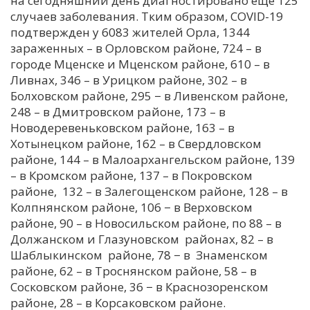
на сегодняшний день диагностировано еще 125
случаев заболевания. Тким образом, COVID-19
С
подтвержден у 6083 жителей Орла, 1344
Е
зараженных – в Орловском районе, 724 – в
городе Мценске и Мценском районе, 610 – в
И
Ливнах, 346 – в Урицком районе, 302 – в
Болховском районе, 295 − в Ливенском районе,
Т
248 – в Дмитровском районе, 173 – в
К
Новодеревеньковском районе, 163 – в
Хотынецком районе, 162 – в Свердловском
районе, 144 – в Малоархангельском районе, 139
У
– в Кромском районе, 137 – в Покровском
районе, 132 – в Залегощенском районе, 128 – в
Х
Колпнянском районе, 106 − в Верховском
районе, 90 – в Новосильском районе, по 88 – в
М
Должанском и Глазуновском районах, 82 – в
Ч
Шаблыкинском районе, 78 − в Знаменском
Н
районе, 62 – в Троснянском районе, 58 – в
Я
Сосковском районе, 36 − в Краснозоренском
районе, 28 – в Корсаковском районе.