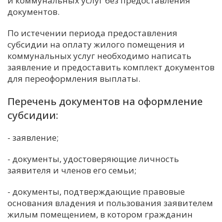
и коммунальных услуг без предоставления
документов.
С
Е
По истечении периода предоставления
субсидии на оплату жилого помещения и
коммунальных услуг необходимо написать
И
заявление и предоставить комплект документов
Т
для переоформления выплаты.
К
Перечень документов на оформление
субсидии:
У
- заявление;
Х
- документы, удостоверяющие личность
М
заявителя и членов его семьи;
Ч
Н
- документы, подтверждающие правовые
Я
основания владения и пользования заявителем
жилым помещением, в котором гражданин