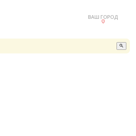
ВАШ ГОРОД
О
А
П
Б
В
Р
С
Е