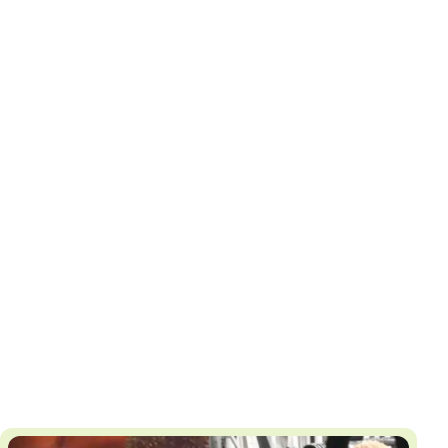
И
Т
К
У
Х
М
Ч
Н
Я