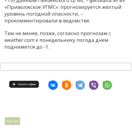
– По данным Пензенского ЦГМС – филиала ФГБУ
«Приволжское УГМС»: прогнозируется желтый
С
уровень погодной опасности, –
Е
прокомментировали в ведомстве.
Тем не менее, позже, согласно прогнозам с
И
weather.com к понедельнику погода днем
Т
поднимется до -1.
К
У
Х
М
Ч
Н
Я
ПЕНЗА