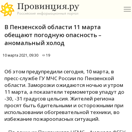
В Пензенской области 11 марта
обещают погодную опасность –
аномальный холод
10 марта 2021, 09:30
19
О
Об этом предупредили сегодня, 10 марта, в
А
пресс-службе ГУ МЧС России по Пензенской
области. Заморозки ожидаются ночью и утром
П
11 марта, а показатели термометров упадут до
Б
-30, -31 градусов цельсия. Жителей региона
просят быть бдительными и осторожными при
В
использовании обогревательной техники, во
Р
избежание пожароопасных ситуаций.