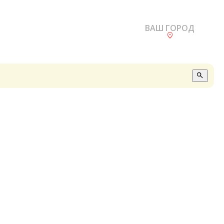
ВАШ ГОРОД
О
А
П
Б
В
Р
С
Е