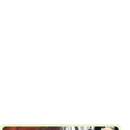
И
Т
К
У
Х
М
Ч
Н
Я