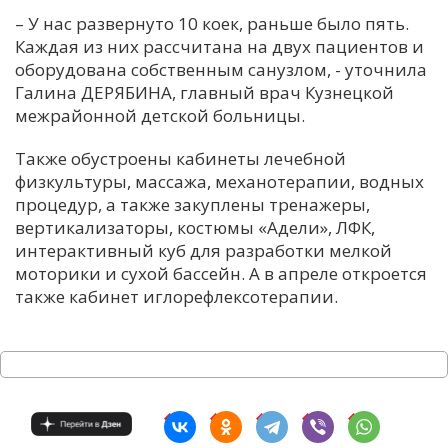
– У нас развернуто 10 коек, раньше было пять.
С
Каждая из них рассчитана на двух пациентов и
Е
оборудована собственным санузлом, - уточнила
Галина ДЕРЯБИНА, главный врач Кузнецкой
И
межрайонной детской больницы.
Т
Также обустроены кабинеты лечебной
К
физкультуры, массажа, механотерапии, водных
процедур, а также закуплены тренажеры,
вертикализаторы, костюмы «Адели», ЛФК,
У
интерактивный куб для разработки мелкой
моторики и сухой бассейн. А в апреле откроется
Х
также кабинет иглорефлексотерапии.
М
Ч
Н
Я