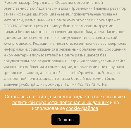
(Роскомнадзор). Учредитель: Общество с ограниченной
ответственностью Издательский дом «Провинция». Главный редактор
сайта Лифанцев Дмитрий Евгеньевич. Исключительные права на
материалы, размещенные на сайте www.province.ru, принадлежат
ООО ИД «Провинция» и не могут быть использованы другими
лицами без письменного разрешения правообладателя. Частичное
цитирование возможно только при условии гиперссылки на сайт
www.province.ru. Редакция не несет ответственности за достоверность
информации, содержащейся в рекламных объявлениях. Сообщения
и комментарии пользователей на сайте размещаются без
предварительного редактирования. Редакция вправе удалить с сайта
указанные сообщения и комментарии, в случае если они нарушают
требования законодательства. E-mail - info@province.ru. Этот адрес
электронной почты защищен от спам-ботов. У вас должен быть
включен JavaScript для просмотра. Tел. +7 495 789 42 70. На
информационном ресурсе применяются рекомендательные
технологии (информационные технологии предоставления
Оставаясь на сайте, вы подтверждаете свое согласие с
информации на основе сбора, систематизации и анализа сведений,
политикой обработки персональных данных
и на
относящихся к предпочтениям пользователей сети "Интернет",
использование
cookie-файлов
.
находящихся на территории Российской Федерации) © ООО ИД
16
«Провинция», 2013 - 2024г.
Понятно