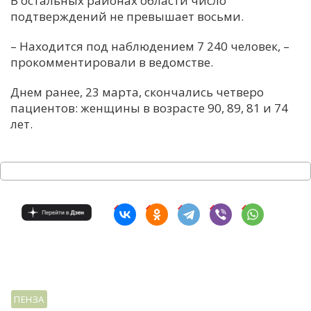
В остальных районах области число
подтверждений не превышает восьми.
С
Е
– Находится под наблюдением 7 240 человек, –
прокомментировали в ведомстве.
И
Днем ранее, 23 марта, скончались четверо
Т
пациентов: женщины в возрасте 90, 89, 81 и 74
К
лет.
У
Х
М
Ч
Н
Я
ПЕНЗА