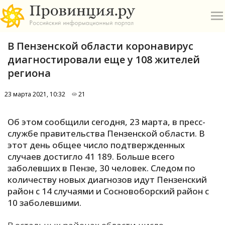
В Пензенской области коронавирус
диагностировали еще у 108 жителей
региона
23 марта 2021, 10:32
21
О
Об этом сообщили сегодня, 23 марта, в пресс-
А
службе правительства Пензенской области. В
этот день общее число подтвержденных
П
случаев достигло 41 189. Больше всего
Б
заболевших в Пензе, 30 человек. Следом по
количеству новых диагнозов идут Пензенский
В
район с 14 случаями и Сосновоборский район с
Р
10 заболевшими.