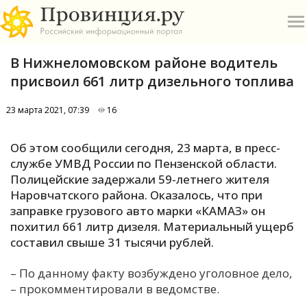
В Нижнеломовском районе водитель
присвоил 661 литр дизельного топлива
23 марта 2021, 07:39
16
О
Об этом сообщили сегодня, 23 марта, в пресс-
службе УМВД России по Пензенской области.
А
Полицейские задержали 59-летнего жителя
Наровчатского района. Оказалось, что при
П
заправке грузового авто марки «КАМАЗ» он
Б
похитил 661 литр дизеля. Материальный ущерб
составил свыше 31 тысячи рублей.
В
– По данному факту возбуждено уголовное дело,
Р
– прокомментировали в ведомстве.