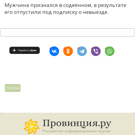
Мужчина признался в содеянном, в результате
С
его отпустили под подписку о невыезде.
Е
И
Т
К
У
ПЕНЗА
Х
М
Ч
Н
Я