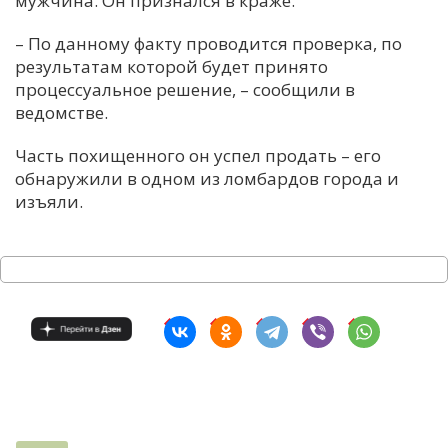
мужчина. Он признался в краже.
С
– По данному факту проводится проверка, по
Е
результатам которой будет принято
процессуальное решение, – сообщили в
ведомстве.
И
Т
Часть похищенного он успел продать – его
К
обнаружили в одном из ломбардов города и
изъяли.
У
Х
М
Ч
Н
Я