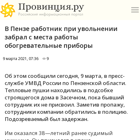
В Пензе работник при увольнении
забрал с места работы
обогревательные приборы
9 марта 2021, 07:36
9
О
Об этом сообщили сегодня, 9 марта, в пресс-
А
службе УМВД России по Пензенской области.
Тепловые пушки находились в подсобке
П
строящегося дома в Засечном, пока бывший
Б
сотрудник их не присвоил. Заметив пропажу,
сотрудники компании обратились в полицию.
В
Подозреваемый был задержан.
Р
Им оказался 38—летний ранее судимый