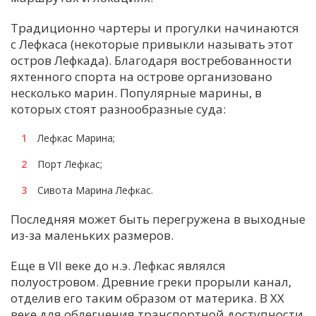
С
Традиционно чартеры и прогулки начинаются
Е
с Лефкаса (некоторые привыкли называть этот
остров Лефкада). Благодаря востребованности
яхтенного спорта на острове организовано
И
несколько марин. Популярные марины, в
Т
которых стоят разнообразные суда:
К
Лефкас Марина;
Порт Лефкас;
У
Сивота Марина Лефкас.
Х
Последняя может быть перегружена в выходные
М
из-за маленьких размеров.
Ч
Еще в VII веке до н.э. Лефкас являлся
Н
полуостровом. Древние греки прорыли канал,
Я
отделив его таким образом от материка. В XX
веке для облегчения транспортной доступности