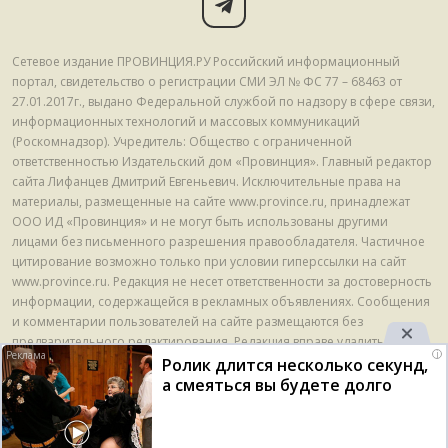
Сетевое издание ПРОВИНЦИЯ.РУ Российский информационный
портал, свидетельство о регистрации СМИ ЭЛ № ФС 77 – 68463 от
27.01.2017г., выдано Федеральной службой по надзору в сфере связи,
информационных технологий и массовых коммуникаций
(Роскомнадзор). Учредитель: Общество с ограниченной
ответственностью Издательский дом «Провинция». Главный редактор
сайта Лифанцев Дмитрий Евгеньевич. Исключительные права на
материалы, размещенные на сайте www.province.ru, принадлежат
ООО ИД «Провинция» и не могут быть использованы другими
лицами без письменного разрешения правообладателя. Частичное
цитирование возможно только при условии гиперссылки на сайт
www.province.ru. Редакция не несет ответственности за достоверность
информации, содержащейся в рекламных объявлениях. Сообщения
и комментарии пользователей на сайте размещаются без
предварительного редактирования. Редакция вправе удалить с сайта
i
указанные сообщения и комментарии, в случае если они нарушают
Ролик длится несколько секунд,
требования законодательства. E-mail - info@province.ru. Этот адрес
а смеяться вы будете долго
электронной почты защищен от спам-ботов. У вас должен быть
включен JavaScript для просмотра. Tел. +7 495 789 42 70. На
информационном ресурсе применяются рекомендательные