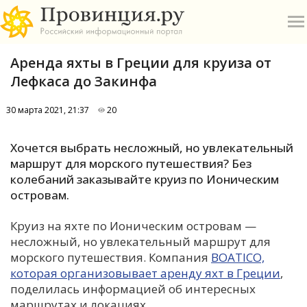
Аренда яхты в Греции для круиза от
Лефкаса до Закинфа
30 марта 2021, 21:37
20
О
Хочется выбрать несложный, но увлекательный
маршрут для морского путешествия? Без
А
колебаний заказывайте круиз по Ионическим
островам.
П
Б
Круиз на яхте по Ионическим островам —
несложный, но увлекательный маршрут для
В
морского путешествия. Компания
BOATICO,
которая организовывает аренду яхт в Греции
Р
,
поделилась информацией об интересных
маршрутах и локациях.